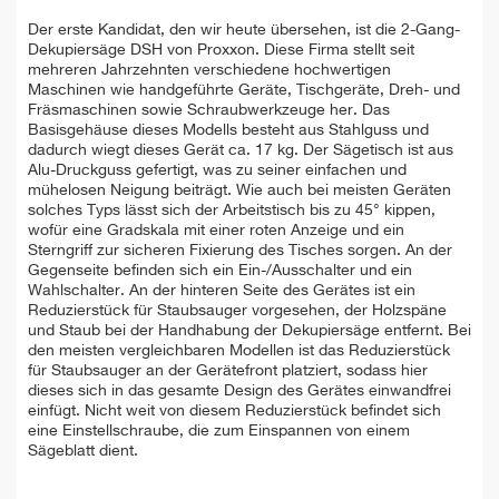
Der erste Kandidat, den wir heute übersehen, ist die 2-Gang-
Dekupiersäge DSH von Proxxon. Diese Firma stellt seit
mehreren Jahrzehnten verschiedene hochwertigen
Maschinen wie handgeführte Geräte, Tischgeräte, Dreh- und
Fräsmaschinen sowie Schraubwerkzeuge her. Das
Basisgehäuse dieses Modells besteht aus Stahlguss und
dadurch wiegt dieses Gerät ca. 17 kg. Der Sägetisch ist aus
Alu-Druckguss gefertigt, was zu seiner einfachen und
mühelosen Neigung beiträgt. Wie auch bei meisten Geräten
solches Typs lässt sich der Arbeitstisch bis zu 45° kippen,
wofür eine Gradskala mit einer roten Anzeige und ein
Sterngriff zur sicheren Fixierung des Tisches sorgen. An der
Gegenseite befinden sich ein Ein-/Ausschalter und ein
Wahlschalter. An der hinteren Seite des Gerätes ist ein
Reduzierstück für Staubsauger vorgesehen, der Holzspäne
und Staub bei der Handhabung der Dekupiersäge entfernt. Bei
den meisten vergleichbaren Modellen ist das Reduzierstück
für Staubsauger an der Gerätefront platziert, sodass hier
dieses sich in das gesamte Design des Gerätes einwandfrei
einfügt. Nicht weit von diesem Reduzierstück befindet sich
eine Einstellschraube, die zum Einspannen von einem
Sägeblatt dient.