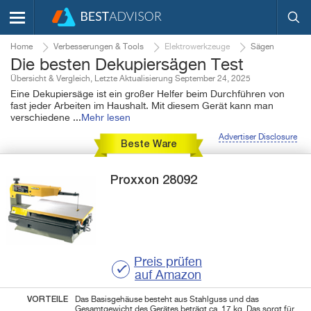
Home
Verbesserungen & Tools
Elektrowerkzeuge
Sägen
Die besten Dekupiersägen Test
Übersicht & Vergleich, Letzte Aktualisierung September 24, 2025
Eine Dekupiersäge ist ein großer Helfer beim Durchführen von
fast jeder Arbeiten im Haushalt. Mit diesem Gerät kann man
verschiedene
...
Mehr lesen
Advertiser Disclosure
Beste Ware
Proxxon
28092
Preis prüfen
auf Amazon
VORTEILE
Das Basisgehäuse besteht aus Stahlguss und das
Gesamtgewicht des Gerätes beträgt ca. 17 kg. Das sorgt für