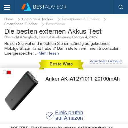
Home
Computer & Technik
Smartphones & Zubehör
Smartphone-Zubehör
Powerbanks
Die besten externen Akkus Test
Übersicht & Vergleich, Letzte Aktualisierung Oktober 4, 2025
Reisen Sie viel und möchten Sie ein ständig aufgeladenes
Mobilgerät zur Hand haben? Dann stellen wir Ihnen 5 portablen
Energiespeicher
...
Mehr lesen
Advertiser Disclosure
Beste Ware
Anker
AK-A1271011
20100mAh
Preis prüfen
auf Amazon