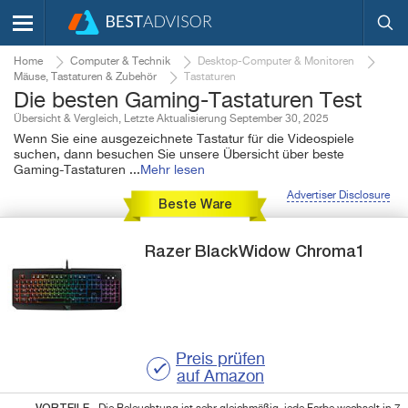
Home
Computer & Technik
Desktop-Computer & Monitoren
Mäuse, Tastaturen & Zubehör
Tastaturen
Die besten Gaming-Tastaturen Test
Übersicht & Vergleich, Letzte Aktualisierung September 30, 2025
Wenn Sie eine ausgezeichnete Tastatur für die Videospiele
suchen, dann besuchen Sie unsere Übersicht über beste
Gaming-Tastaturen
...
Mehr lesen
Advertiser Disclosure
Beste Ware
Razer
BlackWidow Chroma1
Preis prüfen
auf Amazon