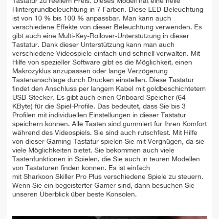
Tastatur zu reellem Preis. Dieses Modell hat eine helle
Hintergrundbeleuchtung in 7 Farben. Diese LED-Beleuchtung
ist von 10 % bis 100 % anpassbar. Man kann auch
verschiedene Effekte von dieser Beleuchtung verwenden. Es
gibt auch eine Multi-Key-Rollover-Unterstützung in dieser
Tastatur. Dank dieser Unterstützung kann man auch
verschiedene Videospiele einfach und schnell verwalten. Mit
Hilfe von spezieller Software gibt es die Möglichkeit, einen
Makrozyklus anzupassen oder lange Verzögerung
Tastenanschläge durch Drücken einstellen. Diese Tastatur
findet den Anschluss per langem Kabel mit goldbeschichtetem
USB-Stecker. Es gibt auch einen Onboard-Speicher (64
KByte) für die Spiel-Profile. Das bedeutet, dass Sie bis 3
Profilen mit individuellen Einstellungen in dieser Tastatur
speichern können. Alle Tasten sind gummiert für Ihren Komfort
während des Videospiels. Sie sind auch rutschfest. Mit Hilfe
von dieser Gaming-Tastatur spielen Sie mit Vergnügen, da sie
viele Möglichkeiten bietet. Sie bekommen auch viele
Tastenfunktionen in Spielen, die Sie auch in teuren Modellen
von Tastaturen finden können. Es ist einfach
mit Sharkoon Skiller Pro Plus verschiedene Spiele zu steuern.
Wenn Sie ein begeisterter Gamer sind, dann besuchen Sie
unseren Überblick über beste Konsolen.