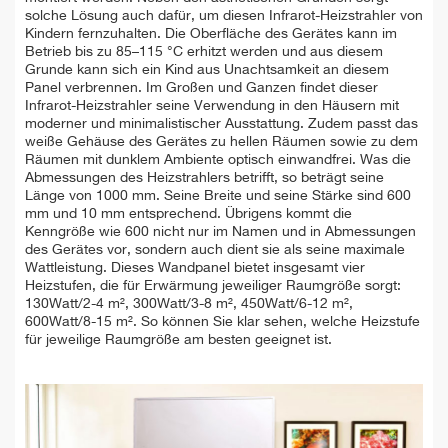
solche Lösung auch dafür, um diesen Infrarot-Heizstrahler von
Kindern fernzuhalten. Die Oberfläche des Gerätes kann im
Betrieb bis zu 85–115 °C erhitzt werden und aus diesem
Grunde kann sich ein Kind aus Unachtsamkeit an diesem
Panel verbrennen. Im Großen und Ganzen findet dieser
Infrarot-Heizstrahler seine Verwendung in den Häusern mit
moderner und minimalistischer Ausstattung. Zudem passt das
weiße Gehäuse des Gerätes zu hellen Räumen sowie zu dem
Räumen mit dunklem Ambiente optisch einwandfrei. Was die
Abmessungen des Heizstrahlers betrifft, so beträgt seine
Länge von 1000 mm. Seine Breite und seine Stärke sind 600
mm und 10 mm entsprechend. Übrigens kommt die
Kenngröße wie 600 nicht nur im Namen und in Abmessungen
des Gerätes vor, sondern auch dient sie als seine maximale
Wattleistung. Dieses Wandpanel bietet insgesamt vier
Heizstufen, die für Erwärmung jeweiliger Raumgröße sorgt:
130Watt/2-4 m², 300Watt/3-8 m², 450Watt/6-12 m²,
600Watt/8-15 m². So können Sie klar sehen, welche Heizstufe
für jeweilige Raumgröße am besten geeignet ist.