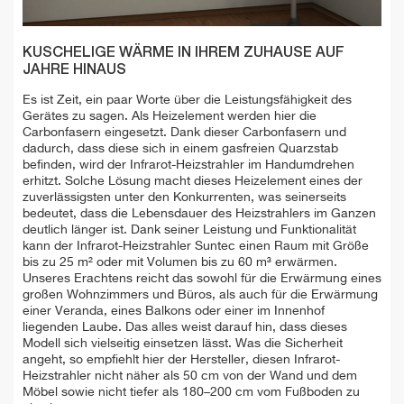
KUSCHELIGE WÄRME IN IHREM ZUHAUSE AUF
JAHRE HINAUS
Es ist Zeit, ein paar Worte über die Leistungsfähigkeit des
Gerätes zu sagen. Als Heizelement werden hier die
Carbonfasern eingesetzt. Dank dieser Carbonfasern und
dadurch, dass diese sich in einem gasfreien Quarzstab
befinden, wird der Infrarot-Heizstrahler im Handumdrehen
erhitzt. Solche Lösung macht dieses Heizelement eines der
zuverlässigsten unter den Konkurrenten, was seinerseits
bedeutet, dass die Lebensdauer des Heizstrahlers im Ganzen
deutlich länger ist. Dank seiner Leistung und Funktionalität
kann der Infrarot-Heizstrahler Suntec einen Raum mit Größe
bis zu 25 m² oder mit Volumen bis zu 60 m³ erwärmen.
Unseres Erachtens reicht das sowohl für die Erwärmung eines
großen Wohnzimmers und Büros, als auch für die Erwärmung
einer Veranda, eines Balkons oder einer im Innenhof
liegenden Laube. Das alles weist darauf hin, dass dieses
Modell sich vielseitig einsetzen lässt. Was die Sicherheit
angeht, so empfiehlt hier der Hersteller, diesen Infrarot-
Heizstrahler nicht näher als 50 cm von der Wand und dem
Möbel sowie nicht tiefer als 180–200 cm vom Fußboden zu