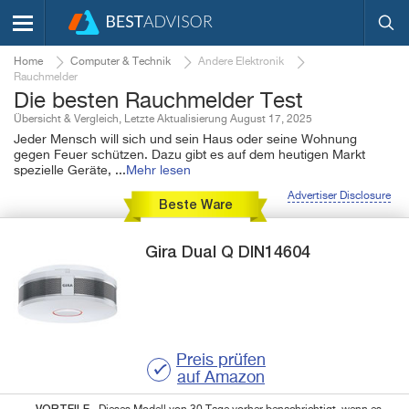
Home
Computer & Technik
Andere Elektronik
Rauchmelder
Die besten Rauchmelder Test
Übersicht & Vergleich, Letzte Aktualisierung August 17, 2025
Jeder Mensch will sich und sein Haus oder seine Wohnung
gegen Feuer schützen. Dazu gibt es auf dem heutigen Markt
spezielle Geräte,
...
Mehr lesen
Advertiser Disclosure
Beste Ware
Gira
Dual Q DIN14604
Preis prüfen
auf Amazon