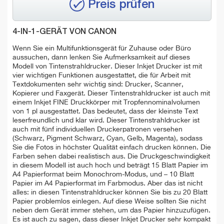
Preis prüfen
4-IN-1-GERÄT VON CANON
Wenn Sie ein Multifunktionsgerät für Zuhause oder Büro
aussuchen, dann lenken Sie Aufmerksamkeit auf dieses
Modell von Tintenstrahldrucker. Dieser Inkjet Drucker ist mit
vier wichtigen Funktionen ausgestattet, die für Arbeit mit
Textdokumenten sehr wichtig sind: Drucker, Scanner,
Kopierer und Faxgerät. Dieser Tintenstrahldrucker ist auch mit
einem Inkjet FINE Druckkörper mit Tropfennominalvolumen
von 1 pl ausgestattet. Das bedeutet, dass der kleinste Text
leserfreundlich und klar wird. Dieser Tintenstrahldrucker ist
auch mit fünf individuellen Druckerpatronen versehen
(Schwarz, Pigment Schwarz, Cyan, Gelb, Magenta), sodass
Sie die Fotos in höchster Qualität einfach drucken können. Die
Farben sehen dabei realistisch aus. Die Druckgeschwindigkeit
in diesem Modell ist auch hoch und beträgt 15 Blatt Papier im
A4 Papierformat beim Monochrom-Modus, und – 10 Blatt
Papier im A4 Papierformat im Farbmodus. Aber das ist nicht
alles: in diesen Tintenstrahldrucker können Sie bis zu 20 Blatt
Papier problemlos einlegen. Auf diese Weise sollten Sie nicht
neben dem Gerät immer stehen, um das Papier hinzuzufügen.
Es ist auch zu sagen, dass dieser Inkjet Drucker sehr kompakt