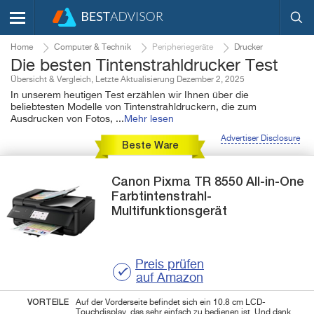
Home
Computer & Technik
Peripheriegeräte
Drucker
Die besten Tintenstrahldrucker Test
Übersicht & Vergleich, Letzte Aktualisierung Dezember 2, 2025
In unserem heutigen Test erzählen wir Ihnen über die
beliebtesten Modelle von Tintenstrahldruckern, die zum
Ausdrucken von Fotos,
...
Mehr lesen
Advertiser Disclosure
Beste Ware
Canon
Pixma TR 8550
All-in-One
Farbtintenstrahl-
Multifunktionsgerät
Preis prüfen
auf Amazon
VORTEILE
Auf der Vorderseite befindet sich ein 10.8 cm LCD-
Touchdisplay, das sehr einfach zu bedienen ist. Und dank